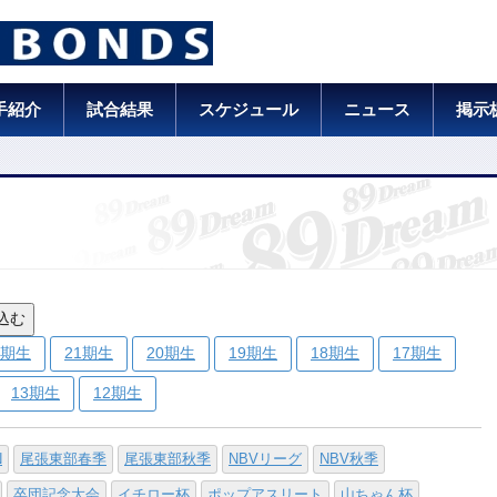
手紹介
試合結果
スケジュール
ニュース
掲示
込む
2期生
21期生
20期生
19期生
18期生
17期生
13期生
12期生
N
尾張東部春季
尾張東部秋季
NBVリーグ
NBV秋季
卒団記念大会
イチロー杯
ポップアスリート
山ちゃん杯