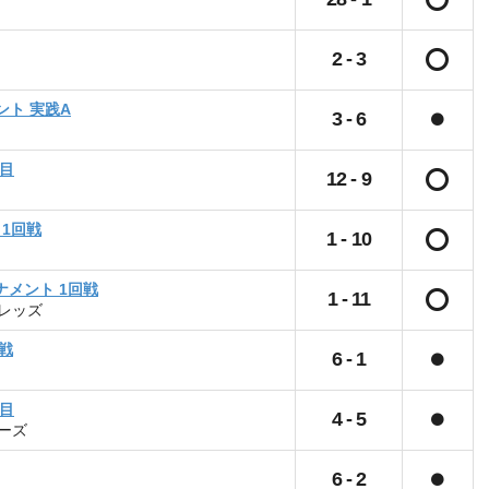
2
-
3
ント 実践A
3
-
6
合目
12
-
9
 1回戦
1
-
10
メント 1回戦
1
-
11
レッズ
戦
6
-
1
合目
4
-
5
ーズ
6
-
2