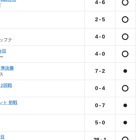
4
-
6
ズ
2
-
5
4
-
0
ッフク
合目
4
-
0
ー
 準決勝
7
-
2
ス
 2回戦
0
-
4
ント 初戦
0
-
7
5
-
0
合目
28
-
1