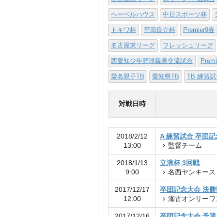
ヘーベルハウス
中日スポーツ杯
トキワ杯
平田良介杯
Premier9春
名古屋東リーグ
フレッシュリーグ
西愛知少年野球親善交流試合
Prem
愛名親子TB
愛知県TB
TB 練習
対戦日時
2018/2/12
A 練習試合 卒団
13:00
監督チーム
2018/1/13
立浪杯 3回戦
9:00
名西ヤンキース
2017/12/17
卒団記念大会 決勝
12:00
瀬古オンリーワ
2017/12/16
卒団記念大会 予選