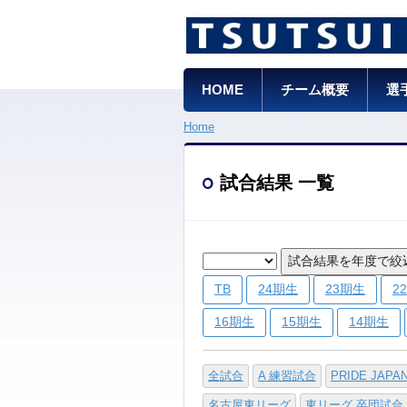
HOME
チーム概要
選
Home
試合結果 一覧
試合結果を年度で絞
TB
24期生
23期生
2
16期生
15期生
14期生
全試合
A 練習試合
PRIDE JAPA
名古屋東リーグ
東リーグ 卒団試合