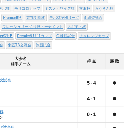
デポ杯
モリコロカップ
ミズノ・ワイズ杯
立浪杯
ろうきん杯
Premier9秋
東邦学園杯
デポ杯卒団リーグ
B 練習試合
フレッシュリーグ 決勝トーナメント
スギモト杯
ier9秋 B
Premier9 U-11カップ
C 練習試合
チャレンジカップ
試合
東区TB交流会
練習試合
大会名
得 点
勝 敗
相手チーム
記念試合
5
-
4
4
-
1
戦
0
-
1
ン
 2試合目