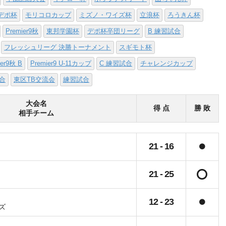
デポ杯
モリコロカップ
ミズノ・ワイズ杯
立浪杯
ろうきん杯
Premier9秋
東邦学園杯
デポ杯卒団リーグ
B 練習試合
フレッシュリーグ 決勝トーナメント
スギモト杯
ier9秋 B
Premier9 U-11カップ
C 練習試合
チャレンジカップ
試合
東区TB交流会
練習試合
大会名
得 点
勝 敗
相手チーム
21
-
16
21
-
25
12
-
23
ズ