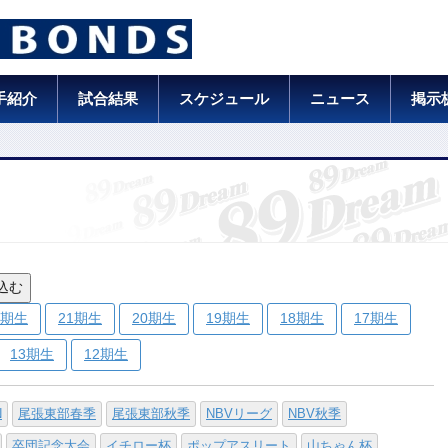
手紹介
試合結果
スケジュール
ニュース
掲示
込む
2期生
21期生
20期生
19期生
18期生
17期生
13期生
12期生
N
尾張東部春季
尾張東部秋季
NBVリーグ
NBV秋季
卒団記念大会
イチロー杯
ポップアスリート
山ちゃん杯