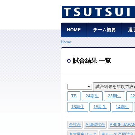
HOME
チーム概要
選
Home
試合結果 一覧
試合結果を年度で絞
TB
24期生
23期生
2
16期生
15期生
14期生
全試合
A 練習試合
PRIDE JAPA
名古屋東リーグ
東リーグ 卒団試合