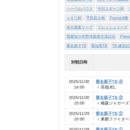
ヘーベルハウス
中日スポーツ杯
トキワ杯
平田良介杯
Premier9春
名古屋東リーグ
フレッシュリーグ
西愛知少年野球親善交流試合
Prem
愛名親子TB
愛知県TB
TB 練習
対戦日時
2025/11/30
愛名親子TB ④
14:00
高嶺JEL
2025/11/30
愛名親子TB ③
10:00
梅森ジャガーズ
2025/11/29
愛名親子TB ②
10:00
東郷ファイター
2025/11/29
愛名親子TB ①